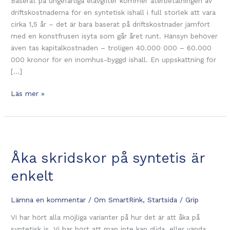
Baserat på ungefärliga elavgifter kommer återbetalningen av
driftskostnaderna för en syntetisk ishall i full storlek att vara
cirka 1,5 år – det är bara baserat på driftskostnader jämfört
med en konstfrusen isyta som går året runt. Hänsyn behöver
även tas kapitalkostnaden – troligen 40.000 000 – 60.000
000 kronor för en inomhus-byggd ishall. En uppskattning för
[…]
Syntetis
Läs mer »
–
en
ekonomiskt
hållbar
lösning
Åka skridskor på syntetis är
enkelt
Lämna en kommentar
/
Om SmartRink
,
Startsida
/
Grip
Vi har hört alla möjliga varianter på hur det är att åka på
syntetisk is. Vi har hört att man inte kan glida, eller vända,