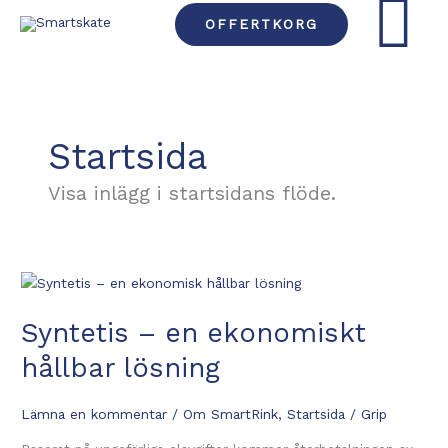
Hoppa
HUVU
OFFERTKORG
till
innehåll
Startsida
Visa inlägg i startsidans flöde.
Syntetis – en ekonomiskt
hållbar lösning
Lämna en kommentar
/
Om SmartRink
,
Startsida
/
Grip