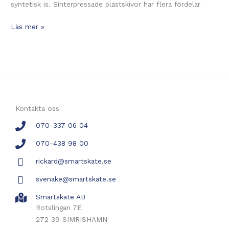
syntetisk is. Sinterpressade plastskivor har flera fördelar
Vad
Läs mer »
gör
vår
syntetis
unik?
Kontakta oss
070-337 06 04
070-438 98 00
rickard@smartskate.se
svenake@smartskate.se
Smartskate AB
Rotslingan 7E
272 39 SIMRISHAMN