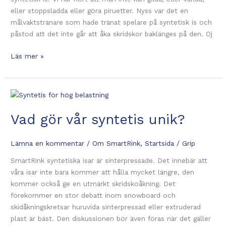
eller stoppsladda eller göra piruetter. Nyss var det en
målvaktstränare som hade tränat spelare på syntetisk is och
påstod att det inte går att åka skridskor baklänges på den. Oj
Åka
Läs mer »
skridskor
på
syntetis
är
enkelt
Vad gör vår syntetis unik?
Lämna en kommentar
/
Om SmartRink
,
Startsida
/
Grip
SmartRink syntetiska isar är sinterpressade. Det innebär att
våra isar inte bara kommer att hålla mycket längre, den
kommer också ge en utmärkt skridskoåkning. Det
förekommer en stor debatt inom snowboard och
skidåkningskretsar huruvida sinterpressad eller extruderad
plast är bäst. Den diskussionen bör även föras när det gäller