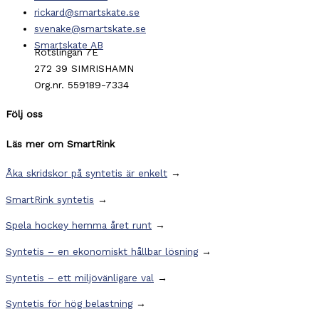
rickard@smartskate.se
svenake@smartskate.se
Smartskate AB
Rotslingan 7E
272 39 SIMRISHAMN
Org.nr. 559189-7334
Följ oss
Läs mer om SmartRink
Åka skridskor på syntetis är enkelt
→
SmartRink syntetis
→
Spela hockey hemma året runt
→
Syntetis – en ekonomiskt hållbar lösning
→
Syntetis – ett miljövänligare val
→
Syntetis för hög belastning
→