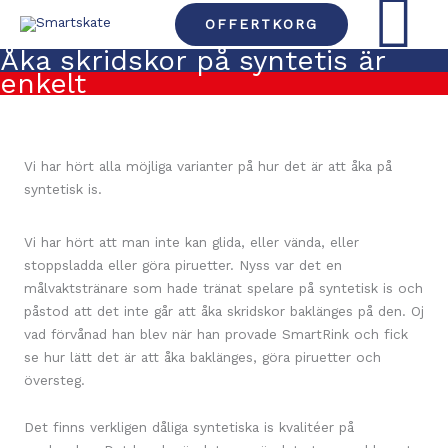
Hoppa
HUVU
OFFERTKORG
till
Åka skridskor på syntetis är
innehåll
enkelt
Vi har hört alla möjliga varianter på hur det är att åka på
syntetisk is.
Vi har hört att man inte kan glida, eller vända, eller
stoppsladda eller göra piruetter. Nyss var det en
målvaktstränare som hade tränat spelare på syntetisk is och
påstod att det inte går att åka skridskor baklänges på den. Oj
vad förvånad han blev när han provade SmartRink och fick
se hur lätt det är att åka baklänges, göra piruetter och
översteg.
Det finns verkligen dåliga syntetiska is kvalitéer på