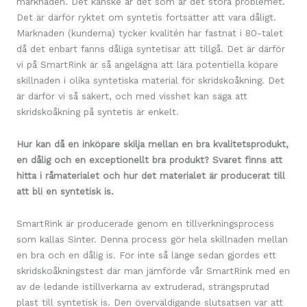
marknaden. Det kanske är det som är det stora problemet.
Det är därför ryktet om syntetis fortsätter att vara dåligt.
Marknaden (kunderna) tycker kvalitén har fastnat i 80-talet
då det enbart fanns dåliga syntetisar att tillgå. Det är därför
vi på SmartRink är så angelägna att lära potentiella köpare
skillnaden i olika syntetiska material för skridskoåkning. Det
är därför vi så säkert, och med visshet kan säga att
skridskoåkning på syntetis är enkelt.
Hur kan då en inköpare skilja mellan en bra kvalitetsprodukt,
en dålig och en exceptionellt bra produkt? Svaret finns att
hitta i råmaterialet och hur det materialet är producerat till
att bli en syntetisk is.
SmartRink
är producerade genom en tillverkningsprocess
som kallas Sinter. Denna process gör hela skillnaden mellan
en bra och en dålig is. För inte så länge sedan gjordes ett
skridskoåkningstest där man jämförde vår SmartRink med en
av de ledande istillverkarna av extruderad, strängsprutad
plast till syntetisk is. Den överväldigande slutsatsen var att