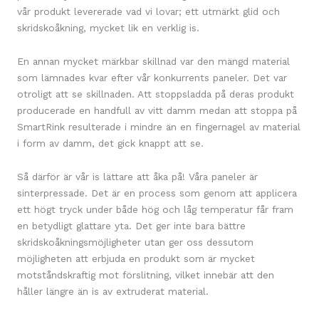
vår produkt levererade vad vi lovar; ett utmärkt glid och
skridskoåkning, mycket lik en verklig is.
En annan mycket märkbar skillnad var den mängd material
som lämnades kvar efter vår konkurrents paneler. Det var
otroligt att se skillnaden. Att stoppsladda på deras produkt
producerade en handfull av vitt damm medan att stoppa på
SmartRink resulterade i mindre än en fingernagel av material
i form av damm, det gick knappt att se.
Så därför är vår is lättare att åka på! Våra paneler är
sinterpressade. Det är en process som genom att applicera
ett högt tryck under både hög och låg temperatur får fram
en betydligt glattare yta. Det ger inte bara bättre
skridskoåkningsmöjligheter utan ger oss dessutom
möjligheten att erbjuda en produkt som är mycket
motståndskraftig mot förslitning, vilket innebär att den
håller längre än is av extruderat material.