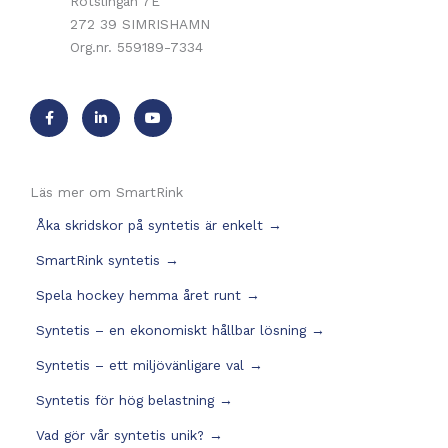
Rotslingan 7E
272 39 SIMRISHAMN
Org.nr. 559189-7334
Läs mer om SmartRink
Åka skridskor på syntetis är enkelt
→
SmartRink syntetis
→
Spela hockey hemma året runt
→
Syntetis – en ekonomiskt hållbar lösning
→
Syntetis – ett miljövänligare val
→
Syntetis för hög belastning
→
Vad gör vår syntetis unik?
→