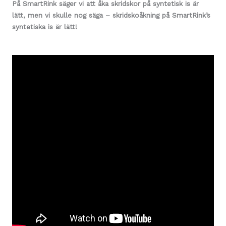
På SmartRink säger vi att åka skridskor på syntetisk is är
lätt, men vi skulle nog säga – skridskoåkning på SmartRink’s
syntetiska is är lätt!