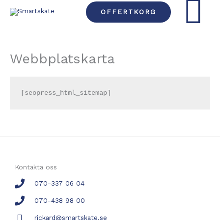
Hoppa
HUVU
OFFERTKORG
till
innehåll
Webbplatskarta
[seopress_html_sitemap]
Kontakta oss
070-337 06 04
070-438 98 00
rickard@smartskate.se