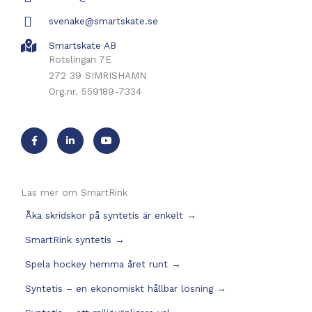
svenake@smartskate.se
Smartskate AB
Rotslingan 7E
272 39 SIMRISHAMN
Org.nr. 559189-7334
Läs mer om SmartRink
Åka skridskor på syntetis är enkelt
→
SmartRink syntetis
→
Spela hockey hemma året runt
→
Syntetis – en ekonomiskt hållbar lösning
→